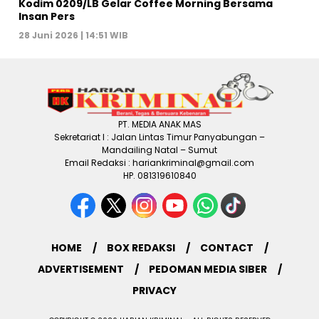
Kodim 0209/LB Gelar Coffee Morning Bersama
Insan Pers
28 Juni 2026 | 14:51 WIB
PT. MEDIA ANAK MAS
Sekretariat I : Jalan Lintas Timur Panyabungan –
Mandailing Natal – Sumut
Email Redaksi : hariankriminal@gmail.com
HP. 081319610840
HOME
BOX REDAKSI
CONTACT
ADVERTISEMENT
PEDOMAN MEDIA SIBER
PRIVACY