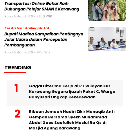
Transportasi Online Gokar Raih
Dukungan Pelajar SMAN 2 Karawang
Rabu, 5 Agu 2026 - 21:06 WIB
Berita Mandailing Natal
Bupati Madina Sampaikan Pentingnya
Jalur Udara dalam Percepatan
Pembangunan
Rabu, 5 Agu 2026 - 19:31 WIB
TRENDING
Gagal Diterima Kerja di PT Wilayah KIC
Karawang Gegara Ijazah Paket C, Warga
Banyusari Ungkap Kekecewaan
Ribuan Jemaah Hadiri Zikir Manaqib Anti
Gempah Bersama Syekh Muhammad
Abdul Gaos Saefulloh Maslul Ra Qs di
Masjid Agung Karawang