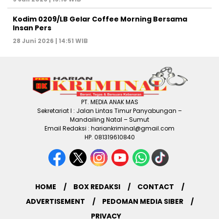
Kodim 0209/LB Gelar Coffee Morning Bersama
Insan Pers
28 Juni 2026 | 14:51 WIB
PT. MEDIA ANAK MAS
Sekretariat I : Jalan Lintas Timur Panyabungan –
Mandailing Natal – Sumut
Email Redaksi : hariankriminal@gmail.com
HP. 081319610840
HOME
BOX REDAKSI
CONTACT
ADVERTISEMENT
PEDOMAN MEDIA SIBER
PRIVACY