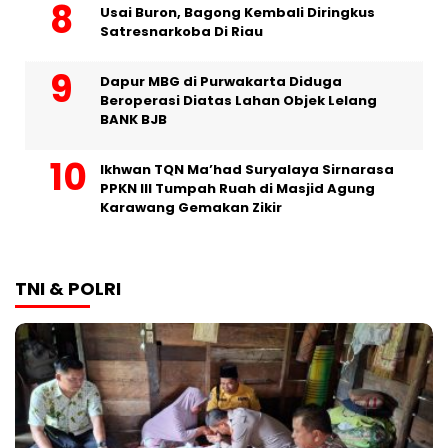
Usai Buron, Bagong Kembali Diringkus
Satresnarkoba Di Riau
Dapur MBG di Purwakarta Diduga
Beroperasi Diatas Lahan Objek Lelang
BANK BJB
Ikhwan TQN Ma’had Suryalaya Sirnarasa
PPKN III Tumpah Ruah di Masjid Agung
Karawang Gemakan Zikir
TNI & POLRI