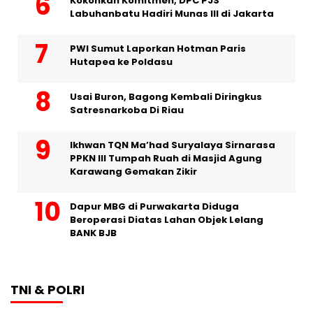
Kokohkan Komitmen, DPC PJS
Labuhanbatu Hadiri Munas III di Jakarta
PWI Sumut Laporkan Hotman Paris
Hutapea ke Poldasu
Usai Buron, Bagong Kembali Diringkus
Satresnarkoba Di Riau
Ikhwan TQN Ma’had Suryalaya Sirnarasa
PPKN III Tumpah Ruah di Masjid Agung
Karawang Gemakan Zikir
Dapur MBG di Purwakarta Diduga
Beroperasi Diatas Lahan Objek Lelang
BANK BJB
TNI & POLRI