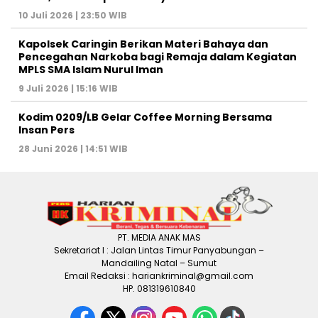
10 Juli 2026 | 23:50 WIB
Kapolsek Caringin Berikan Materi Bahaya dan
Pencegahan Narkoba bagi Remaja dalam Kegiatan
MPLS SMA Islam Nurul Iman
9 Juli 2026 | 15:16 WIB
Kodim 0209/LB Gelar Coffee Morning Bersama
Insan Pers
28 Juni 2026 | 14:51 WIB
PT. MEDIA ANAK MAS
Sekretariat I : Jalan Lintas Timur Panyabungan –
Mandailing Natal – Sumut
Email Redaksi : hariankriminal@gmail.com
HP. 081319610840