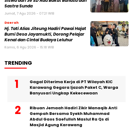
Siswa dari 36 SD Adu Bakat Bahasa dan
Sastra Sunda
Jumat, 7 Agu 2026 - 07:21 WIB
Daerah
Hj. Tati Alias Jiteung Hadiri Pawai Hajat
Bumi Desa Jayamukti, Dorong Pelajar
Kenal dan Cintai Budaya Leluhur
Kamis, 6 Agu 2026 - 15:18 WIB
TRENDING
Gagal Diterima Kerja di PT Wilayah KIC
Karawang Gegara Ijazah Paket C, Warga
Banyusari Ungkap Kekecewaan
Ribuan Jemaah Hadiri Zikir Manaqib Anti
Gempah Bersama Syekh Muhammad
Abdul Gaos Saefulloh Maslul Ra Qs di
Masjid Agung Karawang