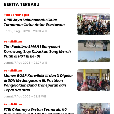
BERITA TERBARU
Tak Berkategori
GRIB Jaya Labuhanbatu Gelar
Turnamen Catur Antar Wartawan
Sabtu, 8 Agu 2026 - 20:33 WIB
Pendidikan
Tim Paskibra SMAN 1 Banyusari
Karawang Siap Kibarkan Sang Merah
Putih di HUT RI ke-81
Jumat, 7 Agu 2026 - 22:27 WIB
Pendidikan
Monev BOSP Korwildik III dan X Digelar
di SDN Medangasem III, Pastikan
Pengelolaan Dana Transparan dan
Tepat Sasaran
Jumat, 7 Agu 2026 - 22:19 WIB
Pendidikan
FTBI Cilamaya Wetan Semarak, 80