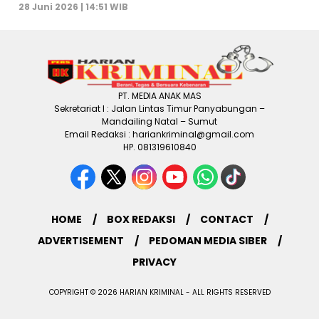
28 Juni 2026 | 14:51 WIB
PT. MEDIA ANAK MAS
Sekretariat I : Jalan Lintas Timur Panyabungan –
Mandailing Natal – Sumut
Email Redaksi : hariankriminal@gmail.com
HP. 081319610840
HOME
BOX REDAKSI
CONTACT
ADVERTISEMENT
PEDOMAN MEDIA SIBER
PRIVACY
COPYRIGHT © 2026 HARIAN KRIMINAL - ALL RIGHTS RESERVED