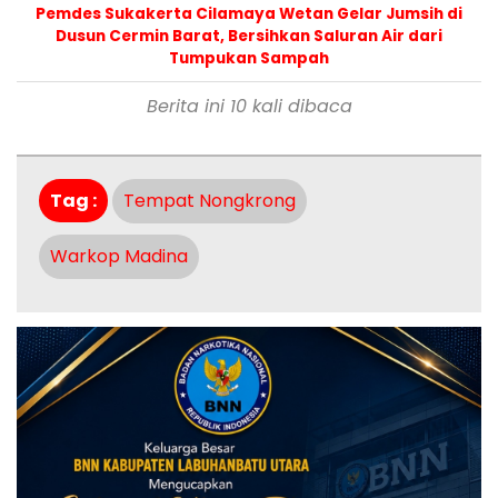
Pemdes Sukakerta Cilamaya Wetan Gelar Jumsih di
Dusun Cermin Barat, Bersihkan Saluran Air dari
Tumpukan Sampah
Berita ini 10 kali dibaca
Tag :
Tempat Nongkrong
Warkop Madina