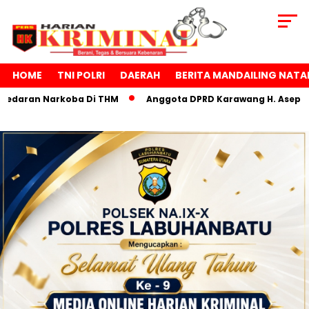
HOME
TNI POLRI
DAERAH
BERITA MANDAILING NATA
oba Di THM
Anggota DPRD Karawang H. Asep Junaedi Sampaik