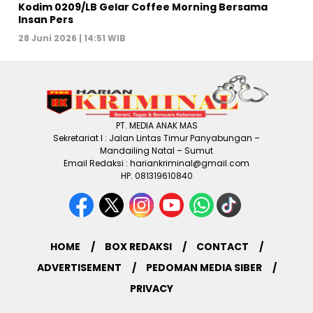
Kodim 0209/LB Gelar Coffee Morning Bersama
Insan Pers
28 Juni 2026 | 14:51 WIB
PT. MEDIA ANAK MAS
Sekretariat I : Jalan Lintas Timur Panyabungan –
Mandailing Natal – Sumut
Email Redaksi : hariankriminal@gmail.com
HP. 081319610840
HOME
BOX REDAKSI
CONTACT
ADVERTISEMENT
PEDOMAN MEDIA SIBER
PRIVACY