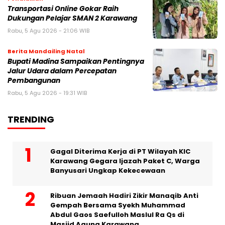
Transportasi Online Gokar Raih
Dukungan Pelajar SMAN 2 Karawang
Rabu, 5 Agu 2026 - 21:06 WIB
Berita Mandailing Natal
Bupati Madina Sampaikan Pentingnya
Jalur Udara dalam Percepatan
Pembangunan
Rabu, 5 Agu 2026 - 19:31 WIB
TRENDING
Gagal Diterima Kerja di PT Wilayah KIC
Karawang Gegara Ijazah Paket C, Warga
Banyusari Ungkap Kekecewaan
Ribuan Jemaah Hadiri Zikir Manaqib Anti
Gempah Bersama Syekh Muhammad
Abdul Gaos Saefulloh Maslul Ra Qs di
Masjid Agung Karawang