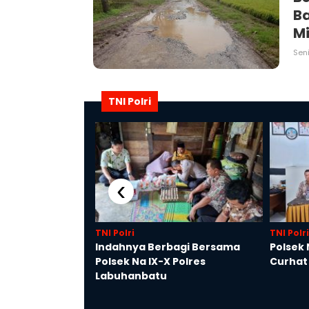
Ba
Mi
Seni
TNI Polri
‹
TNI Polri
TNI Polri
n, Polres
Indahnya Berbagi Bersama
Polsek 
antu Bersihkan
Polsek Na IX-X Polres
Curhat
Labuhanbatu