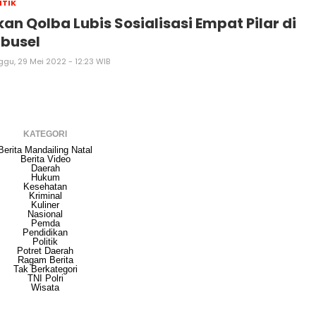
ITIK
kan Qolba Lubis Sosialisasi Empat Pilar di
busel
ggu, 29 Mei 2022 - 12:23 WIB
KATEGORI
Berita Mandailing Natal
Berita Video
Daerah
Hukum
Kesehatan
Kriminal
Kuliner
Nasional
Pemda
Pendidikan
Politik
Potret Daerah
Ragam Berita
Tak Berkategori
TNI Polri
Wisata