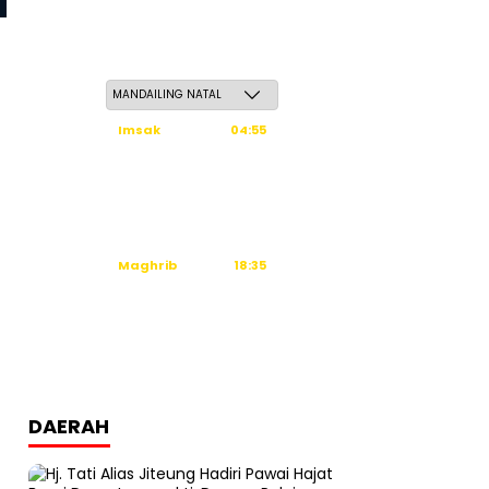
Sabtu, 23 Safar 1448 H / 08 Agustus 2026
Imsak
04:55
Subuh
05:05
Dzuhur
12:31
Ashar
15:51
Maghrib
18:35
Isya
19:46
Tidak ada waktu sholat berikutnya
hari ini.
Sumber: Kemenag
DAERAH