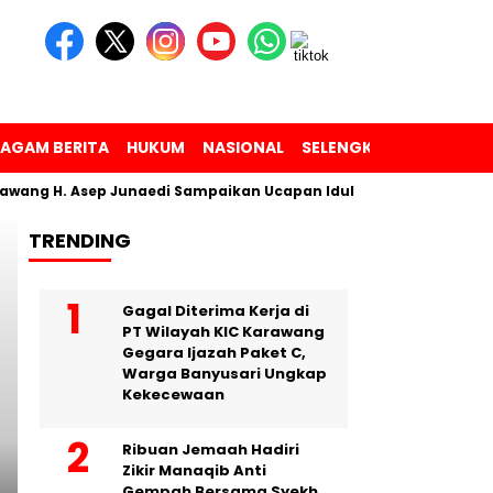
AGAM BERITA
HUKUM
NASIONAL
SELENGKAPNYA
Asep Junaedi Sampaikan Ucapan Idul Adha 1447 Hijriyah
Ke
TRENDING
Headline
Gagal Diterima Kerja di
PT Wilayah KIC Karawang
Gegara Ijazah Paket C,
Warga Banyusari Ungkap
Kekecewaan
Ribuan Jemaah Hadiri
Zikir Manaqib Anti
Gempah Bersama Syekh