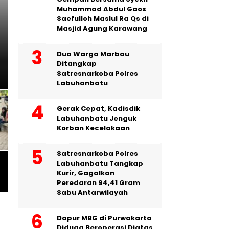
Muhammad Abdul Gaos
Saefulloh Maslul Ra Qs di
PENDIDIKAN
Masjid Agung Karawang
FTBI Cilamaya Wetan Sema
Dua Warga Marbau
SD Adu Bakat Bahasa dan
Ditangkap
Satresnarkoba Polres
Labuhanbatu
Gerak Cepat, Kadisdik
Labuhanbatu Jenguk
Korban Kecelakaan
Satresnarkoba Polres
Labuhanbatu Tangkap
Kurir, Gagalkan
Peredaran 94,41 Gram
Sabu Antarwilayah
Dapur MBG di Purwakarta
Diduga Beroperasi Diatas