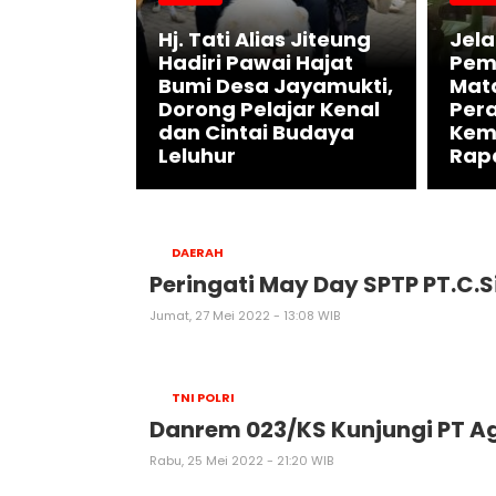
Hj. Tati Alias Jiteung
Jela
Desa dan
Hadiri Pawai Hajat
Pem
una
Bumi Desa Jayamukti,
Mat
 Turnamen
Dorong Pelajar Kenal
Per
Cup 2026
dan Cintai Budaya
Kem
a
Leluhur
Rap
DAERAH
Peringati May Day SPTP PT.C.S
Jumat, 27 Mei 2022 - 13:08 WIB
TNI POLRI
Danrem 023/KS Kunjungi PT A
Rabu, 25 Mei 2022 - 21:20 WIB