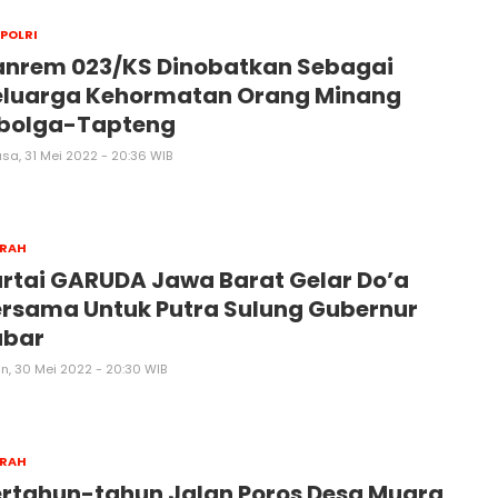
 POLRI
anrem 023/KS Dinobatkan Sebagai
eluarga Kehormatan Orang Minang
ibolga-Tapteng
sa, 31 Mei 2022 - 20:36 WIB
ERAH
rtai GARUDA Jawa Barat Gelar Do’a
rsama Untuk Putra Sulung Gubernur
abar
in, 30 Mei 2022 - 20:30 WIB
ERAH
rtahun-tahun Jalan Poros Desa Muara