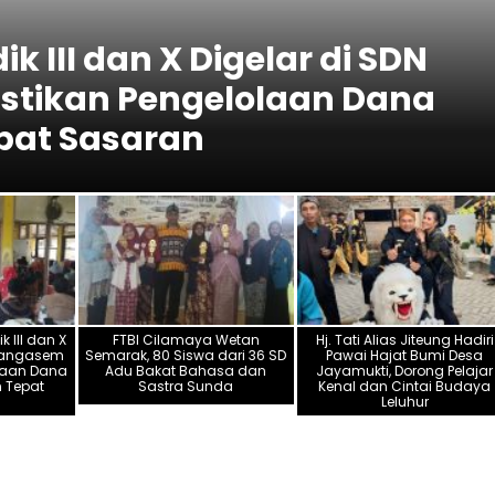
k III dan X Digelar di SDN
astikan Pengelolaan Dana
pat Sasaran
k III dan X
FTBI Cilamaya Wetan
Hj. Tati Alias Jiteung Hadiri
edangasem
Semarak, 80 Siswa dari 36 SD
Pawai Hajat Bumi Desa
lolaan Dana
Adu Bakat Bahasa dan
Jayamukti, Dorong Pelajar
 Tepat
Sastra Sunda
Kenal dan Cintai Budaya
Leluhur