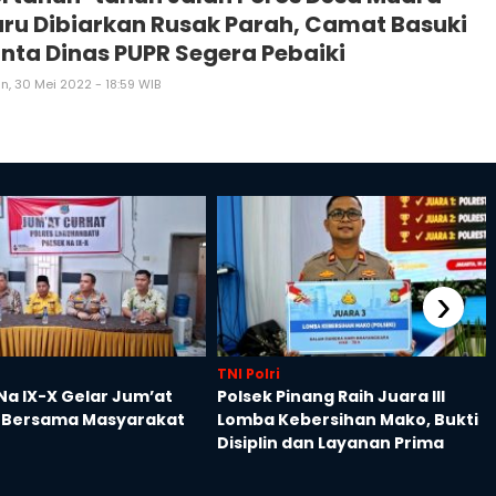
ru Dibiarkan Rusak Parah, Camat Basuki
nta Dinas PUPR Segera Pebaiki
n, 30 Mei 2022 - 18:59 WIB
›
TNI Polri
Na IX-X Gelar Jum’at
Polsek Pinang Raih Juara III
 Bersama Masyarakat
Lomba Kebersihan Mako, Bukti
Disiplin dan Layanan Prima