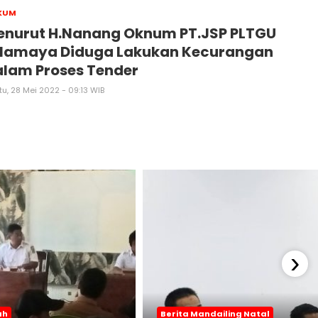
KUM
enurut H.Nanang Oknum PT.JSP PLTGU
ilamaya Diduga Lakukan Kecurangan
lam Proses Tender
u, 28 Mei 2022 - 09:13 WIB
›
ah
Berita Mandailing Natal