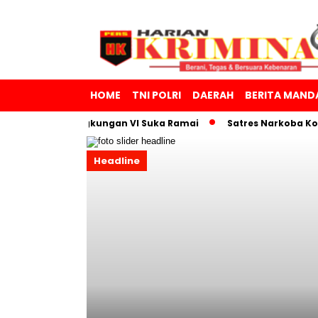
HOME
TNI POLRI
DAERAH
BERITA MAND
oba Di Lingkungan VI Suka Ramai
Satres Narkoba Komitmen 
Headline