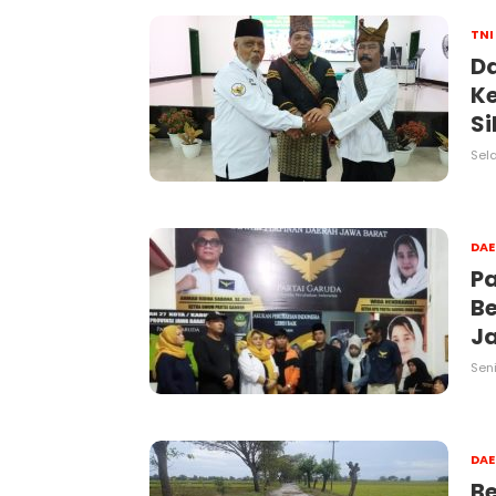
TNI
D
K
S
Sela
DA
Pa
Be
J
Sen
DA
Be