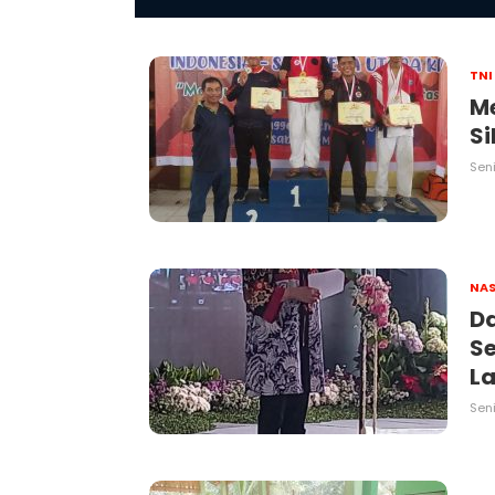
TNI
M
Si
Seni
NAS
D
Se
La
Seni