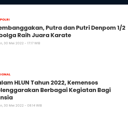
 POLRI
embanggakan, Putra dan Putri Denpom 1/2
bolga Raih Juara Karate
n, 30 Mei 2022 - 17:17 WIB
IONAL
alam HLUN Tahun 2022, Kemensos
lenggarakan Berbagai Kegiatan Bagi
nsia
n, 30 Mei 2022 - 08:14 WIB