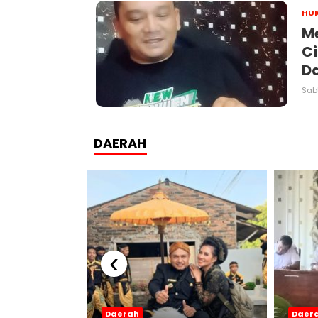
HU
M
C
Da
Sabt
DAERAH
‹
Daerah
Daer