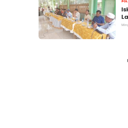
POL
Is
La
Min