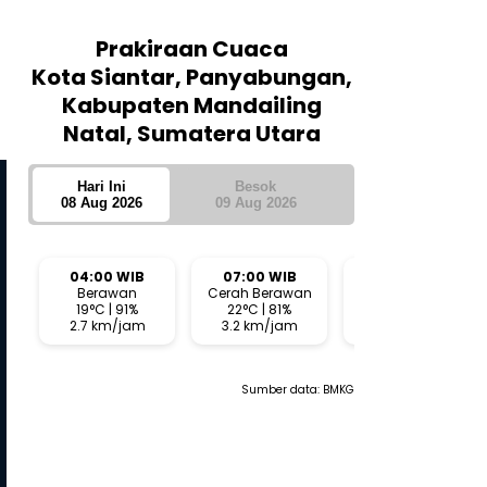
Prakiraan Cuaca
Kota Siantar, Panyabungan,
Kabupaten Mandailing
Natal, Sumatera Utara
Hari Ini
Besok
08 Aug 2026
09 Aug 2026
04:00 WIB
07:00 WIB
10:00 WIB
Berawan
Cerah Berawan
Cerah Berawan
19°C | 91%
22°C | 81%
27°C | 63%
2.7 km/jam
3.2 km/jam
1.4 km/jam
TNI Polri
TNI Polri
Kapolsek Caringin Berikan
Kodim 0209/LB Gelar Cof
Sumber data:
BMKG
Materi Bahaya dan
Morning Bersama Insan 
Pencegahan Narkoba bagi
Remaja dalam Kegiatan MPLS
SMA Islam Nurul Iman