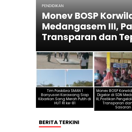
PENDIDIKAN
Monev BOSP Korwildi
 Siap
Medangasem III, P
1
Transparan dan Te
Tim Paskibra SMAN 1
Monev BOSP Korwildi
Banyusari Karawang Siap
Digelar di SDN M
Kibarkan Sang Merah Putih di
III, Pastikan Penge
HUT RI ke-81
Transparan dan
Sasaran
BERITA TERKINI