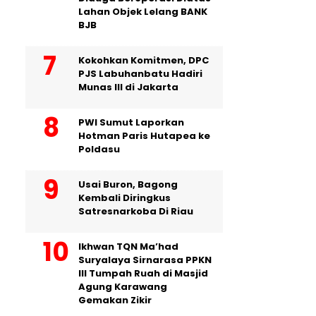
Lahan Objek Lelang BANK
BJB
Kokohkan Komitmen, DPC
PJS Labuhanbatu Hadiri
Munas III di Jakarta
PWI Sumut Laporkan
Hotman Paris Hutapea ke
Poldasu
Usai Buron, Bagong
Kembali Diringkus
Satresnarkoba Di Riau
Ikhwan TQN Ma’had
Suryalaya Sirnarasa PPKN
III Tumpah Ruah di Masjid
Agung Karawang
Gemakan Zikir