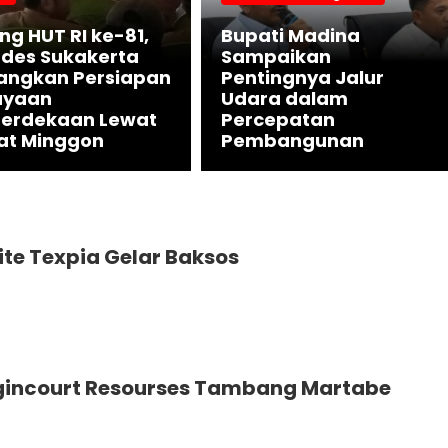
ng HUT RI ke-81,
Bupati Madina
des Sukakerta
Sampaikan
angkan Persiapan
Pentingnya Jalur
ayaan
Udara dalam
erdekaan Lewat
Percepatan
at Minggon
Pembangunan
ite Texpia Gelar Baksos
gincourt Resourses Tambang Martabe