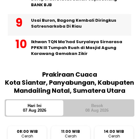
BANK BJB
Usai Buron, Bagong Kembali Diringkus
Satresnarkoba Di Riau
Ikhwan TQN Ma’had Suryalaya Sirnarasa
PPKN III Tumpah Ruah di Masjid Agung
Karawang Gemakan Zikir
Prakiraan Cuaca
Kota Siantar, Panyabungan, Kabupaten
Mandailing Natal, Sumatera Utara
Hari Ini
Besok
07 Aug 2026
08 Aug 2026
08:00 WIB
11:00 WIB
14:00 WIB
Cerah
Cerah
Cerah