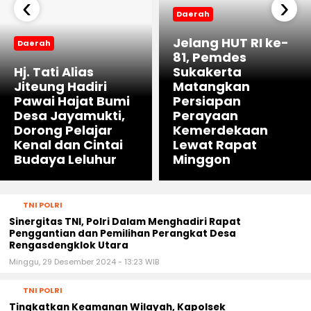
‹
›
Daerah
Jelang HUT RI ke-
Daerah
81, Pemdes
Hj. Tati Alias
Sukakerta
Jiteung Hadiri
Matangkan
Pawai Hajat Bumi
Persiapan
Desa Jayamukti,
Perayaan
Dorong Pelajar
Kemerdekaan
Kenal dan Cintai
Lewat Rapat
Budaya Leluhur
Minggon
TNI POLRI
Sinergitas TNI, Polri Dalam Menghadiri Rapat
Penggantian dan Pemilihan Perangkat Desa
Rengasdengklok Utara
Minggu, 29 Desember 2024 - 13:23 WIB
TNI POLRI
Tingkatkan Keamanan Wilayah, Kapolsek