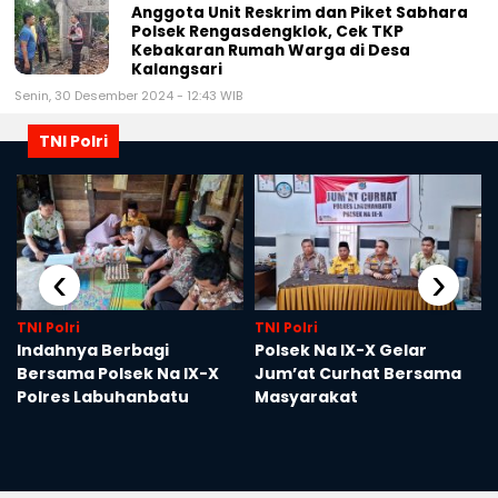
Anggota Unit Reskrim dan Piket Sabhara
Polsek Rengasdengklok, Cek TKP
Kebakaran Rumah Warga di Desa
Kalangsari
Senin, 30 Desember 2024 - 12:43 WIB
TNI Polri
‹
›
TNI Polri
TNI Polri
Indahnya Berbagi
Polsek Na IX-X Gelar
Bersama Polsek Na IX-X
Jum’at Curhat Bersama
Polres Labuhanbatu
Masyarakat