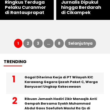
Ringkus Terduga
Jurnalis Dipukul
Pelaku Curanmor
hingga Berdarah
di Rantauprapat
di Cikampek
1
2
3
…
8
Selanjutnya
Paginasi
TRENDING
pos
Gagal Diterima Kerja di PT Wilayah KIC
Karawang Gegara Ijazah Paket C, Warga
Banyusari Ungkap Kekecewaan
Ribuan Jemaah Hadiri Zikir Manaqib Anti
Gempah Bersama Syekh Muhammad
Abdul Gaos Saefulloh Maslul Ra Qs di