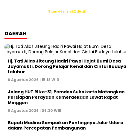
Waktu sholat berikutnya dalam:
3 jam 44 menit 1 detik
Sumber: Kemenag
DAERAH
Hj. Tati Alias Jiteung Hadiri Pawai Hajat Bumi Desa
Jayamukti, Dorong Pelajar Kenal dan Cintai Budaya
Leluhur
6 Agustus 2026 | 15:18 WIB
Jelang HUT RI ke-81, Pemdes Sukakerta Matangkan
Persiapan Perayaan Kemerdekaan Lewat Rapat
Minggon
6 Agustus 2026 | 06:30 WIB
Bupati Madina Sampaikan Pentingnya Jalur Udara
dalam Percepatan Pembangunan