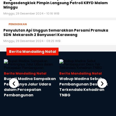
Rengasdengklok Pimpin Langsung Patroli KRYD Malam
Minggu
Minggu, 29 Desember 2024 - 10:16 WIB
PENDIDIKAN
Penyulutan Api Unggun Semarakkan Persami Pramuka
SDN Mekarasih 2 Banyusari Karawang
Minggu, 29 Desember 2024 - 08:25 WIB
Berita Mandailing Natal
Berita Mandailing Natal
Berita Mandailing Natal
Bupati Madina Sampaikan
Wabup Madina Sebut
‹
›
Pentingnya Jalur Udara
Pembangunan Desa Tak
dalam Percepatan
Terkendala Kehadiran
Pembangunan
TNBG