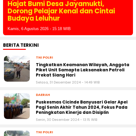
Hajat Bumi Desa Jayamukti,
Dorong Pelajar Kenal dan Cintai
Budaya Leluhur
Kamis, 6 Agustus 2026 - 15:18 WIB
BERITA TERKINI
TNI POLRI
Tingkatkan Keamanan Wilayah, Anggota
Piket Unit Samapta Laksanakan Patroli
Prekat Siang Hari
Selasa, 31 Desember 2024 - 14:49 WIB
DAERAH
Puskesmas Cicinde Banyusari Gelar Apel
Pagi Senin Akhir Tahun 2024, Fokus Pada
Peningkatan Kinerja dan Disiplin
Senin, 30 Desember 2024 - 13:15 WIB
TNI POLRI