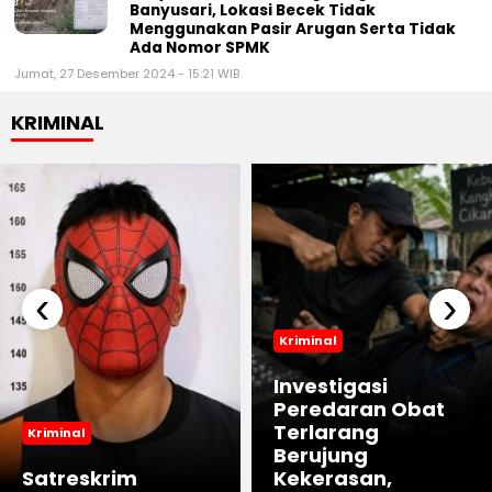
Banyusari, Lokasi Becek Tidak
Menggunakan Pasir Arugan Serta Tidak
Ada Nomor SPMK
Jumat, 27 Desember 2024 - 15:21 WIB
KRIMINAL
‹
›
Kriminal
Investigasi
Peredaran Obat
Terlarang
Kriminal
Berujung
Satreskrim
Kekerasan,