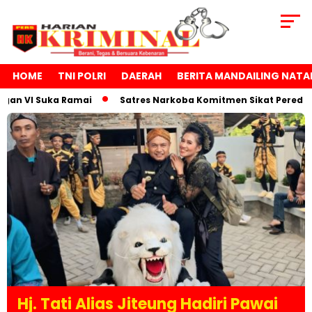
HOME
TNI POLRI
DAERAH
BERITA MANDAILING NATA
VI Suka Ramai
Satres Narkoba Komitmen Sikat Peredaran N
Hj. Tati Alias Jiteung Hadiri Pawai