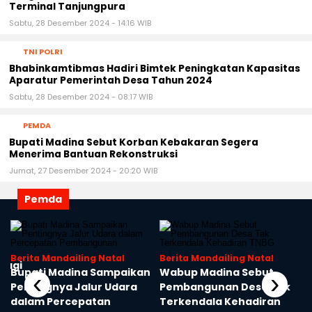
Terminal Tanjungpura
Sabtu, 28 Desember 2024 - 14:16 WIB
TNI POLRI
Bhabinkamtibmas Hadiri Bimtek Peningkatan Kapasitas
Aparatur Pemerintah Desa Tahun 2024
Sabtu, 28 Desember 2024 - 08:17 WIB
PEMDA
Bupati Madina Sebut Korban Kebakaran Segera
Menerima Bantuan Rekonstruksi
Jumat, 27 Desember 2024 - 20:20 WIB
Pemda
Berita Mandailing Natal
Berita Mandailing Natal
 Lagi
Bupati Madina Sampaikan
Wabup Madina Sebut
‹
›
Pentingnya Jalur Udara
Pembangunan Desa Tak
dalam Percepatan
Terkendala Kehadiran