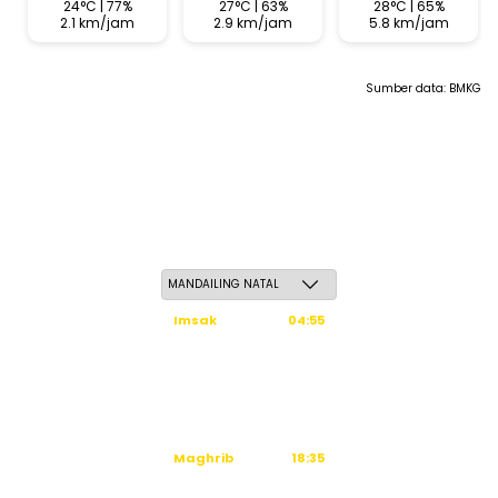
24°C | 77%
27°C | 63%
28°C | 65%
2.1 km/jam
2.9 km/jam
5.8 km/jam
Sumber data:
BMKG
Jum'at, 22 Safar 1448 H / 07 Agustus 2026
Imsak
04:55
Subuh
05:05
Dzuhur
12:31
Ashar
15:52
Maghrib
18:35
Isya
19:46